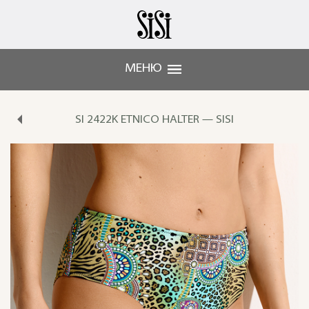
МЕНЮ
SI 2422K ETNICO HALTER — SISI