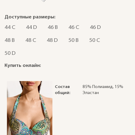
Доступные размеры:
44 C
44 D
46 B
46 C
46 D
48 B
48 C
48 D
50 B
50 C
50 D
Купить онлайн:
Состав
85% Полиамид, 15%
общий:
Эластан