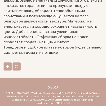
декорированное элегантным шнуром. Изготовлено из
вискозы, которая отлично пропускает воздух,
впитывает влагу, обладает теплообменными
свойствами и потрясающе ощущается на теле
благодаря шелковистой текстуре. Материал не
электризуется и хорошо сохраняет насыщенность
цвета. Добавление эластана увеличивает
износостойкость. Эффектная сборка на поясе
позволяет создать изящный силуэт.
Трендовое и удобное платье, которое будет стильно
смотреться дома и на отдыхе.
SISI.RU
GOLDENLADY COMPANY Sede: via Giacomo Leopardi 3/5 46043 Castiglione delle Stiviere
(MN) Italy. P.IVA 00961470424 C.F. e n. Iscr. Registro Imprese di Mantova: 00152090205.
Capitale Sociale: Euro 20.000.000,00 i.v. Società sottoposta alla direzione ed al
coordinamento di ENGIFIN SpA