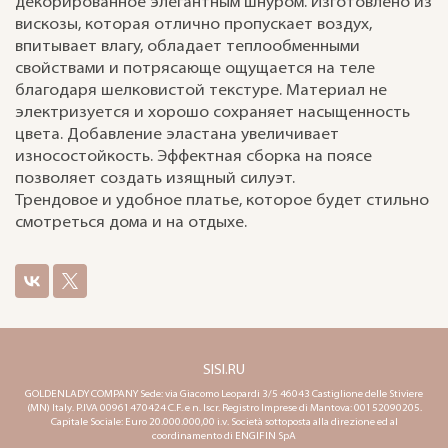
декорированное элегантным шнуром. Изготовлено из
вискозы, которая отлично пропускает воздух,
впитывает влагу, обладает теплообменными
свойствами и потрясающе ощущается на теле
благодаря шелковистой текстуре. Материал не
электризуется и хорошо сохраняет насыщенность
цвета. Добавление эластана увеличивает
износостойкость. Эффектная сборка на поясе
позволяет создать изящный силуэт.
Трендовое и удобное платье, которое будет стильно
смотреться дома и на отдыхе.
SISI.RU
GOLDENLADY COMPANY Sede: via Giacomo Leopardi 3/5 46043 Castiglione delle Stiviere
(MN) Italy. P.IVA 00961470424 C.F. e n. Iscr. Registro Imprese di Mantova: 00152090205.
Capitale Sociale: Euro 20.000.000,00 i.v. Società sottoposta alla direzione ed al
coordinamento di ENGIFIN SpA