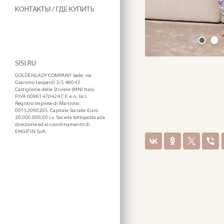
КОНТАКТЫ / ГДЕ КУПИТЬ
SISI.RU
GOLDENLADY COMPANY Sede: via
Giacomo Leopardi 3/5 46043
Castiglione delle Stiviere (MN) Italy.
P.IVA 00961470424 C.F. e n. Iscr.
Registro Imprese di Mantova:
00152090205. Capitale Sociale: Euro
20.000.000,00 i.v. Società sottoposta alla
direzione ed al coordinamento di
ENGIFIN SpA