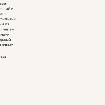
вает
ельной и
тана
Стильный
ий из
 линией
анами,
ндовый
еточным
стан