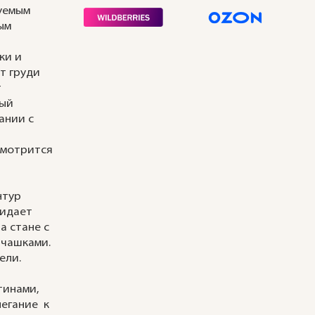
уемым
ым
ки и
т груди
т
ный
ании с
смотрится
нтур
ридает
а стане с
 чашками.
ели.
ы
тинами,
легание к