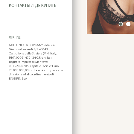
КОНТАКТЫ / ГДЕ КУПИТЬ
SISI.RU
GOLDENLADY COMPANY Sede: via
Giacomo Leopardi 3/5 46043
Castiglione delle Stiviere (MN) Italy.
P.IVA 00961470424 C.F. e n. Iscr.
Registro Imprese di Mantova:
00152090205. Capitale Sociale: Euro
20.000.000,00 i.v. Società sottoposta alla
direzione ed al coordinamento di
ENGIFIN SpA