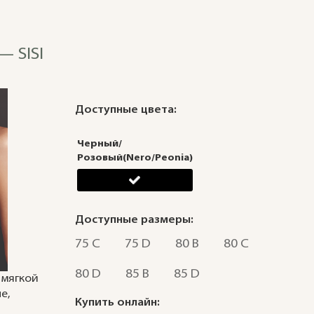
 SISI
Доступные цвета:
Черный/
Розовый(Nero/Peonia)
Доступные размеры:
75 C
75 D
80 B
80 C
80 D
85 B
85 D
 мягкой
е,
Купить онлайн: