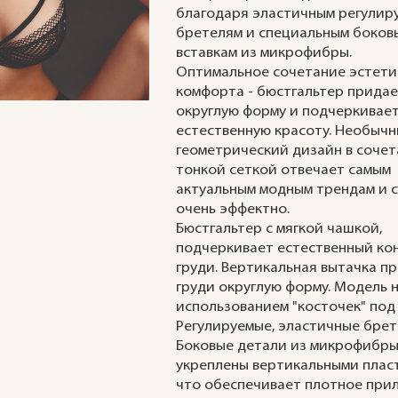
благодаря эластичным регулир
бретелям и специальным боков
вставкам из микрофибры.
Оптимальное сочетание эстети
комфорта - бюстгальтер придае
округлую форму и подчеркивае
естественную красоту. Необыч
геометрический дизайн в сочет
тонкой сеткой отвечает самым
актуальным модным трендам и 
очень эффектно.
Бюстгальтер с мягкой чашкой,
подчеркивает естественный ко
груди. Вертикальная вытачка п
груди округлую форму. Модель н
использованием "косточек" под
Регулируемые, эластичные брет
Боковые детали из микрофибр
укреплены вертикальными плас
что обеспечивает плотное при