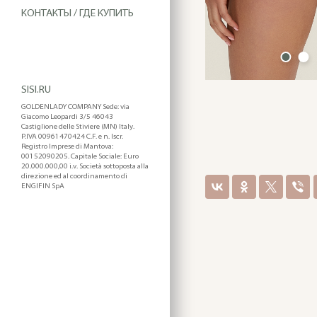
КОНТАКТЫ / ГДЕ КУПИТЬ
SISI.RU
GOLDENLADY COMPANY Sede: via
Giacomo Leopardi 3/5 46043
Castiglione delle Stiviere (MN) Italy.
P.IVA 00961470424 C.F. e n. Iscr.
Registro Imprese di Mantova:
00152090205. Capitale Sociale: Euro
20.000.000,00 i.v. Società sottoposta alla
direzione ed al coordinamento di
ENGIFIN SpA