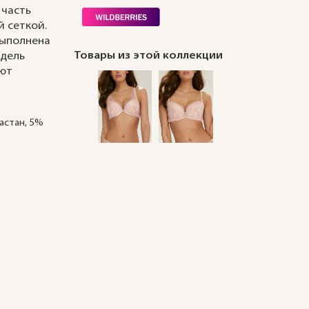
 часть
 сеткой.
выполнена
Товары из этой коллекции
одель
ают
астан, 5%