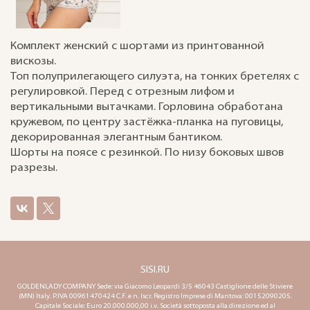
Комплект женский с шортами из принтованной
вискозы.
Топ полуприлегающего силуэта, на тонких бретелях с
регулировкой. Перед с отрезным лифом и
вертикальными вытачками. Горловина обработана
кружевом, по центру застёжка-планка на пуговицы,
декорированная элегантным бантиком.
Шорты на поясе с резинкой. По низу боковых швов
разрезы.
SISI.RU
GOLDENLADY COMPANY Sede: via Giacomo Leopardi 3/5 46043 Castiglione delle Stiviere
(MN) Italy. P.IVA 00961470424 C.F. e n. Iscr. Registro Imprese di Mantova: 00152090205.
Capitale Sociale: Euro 20.000.000,00 i.v. Società sottoposta alla direzione ed al