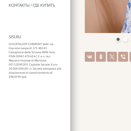
КОНТАКТЫ / ГДЕ КУПИТЬ
SISI.RU
GOLDENLADY COMPANY Sede: via
Giacomo Leopardi 3/5 46043
Castiglione delle Stiviere (MN) Italy.
P.IVA 00961470424 C.F. e n. Iscr.
Registro Imprese di Mantova:
00152090205. Capitale Sociale: Euro
20.000.000,00 i.v. Società sottoposta alla
direzione ed al coordinamento di
ENGIFIN SpA