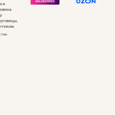
м и
ловина
у
пуговицы,
нтиком.
стан