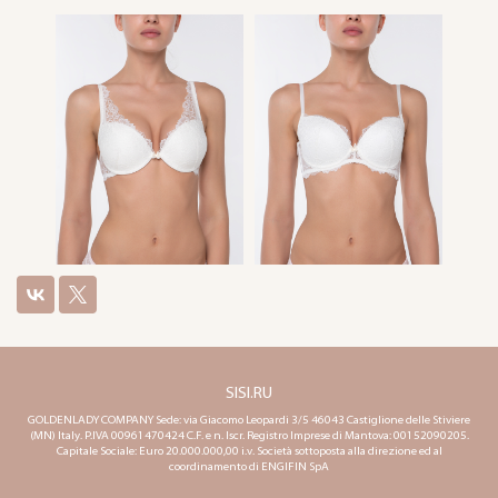
SISI.RU
GOLDENLADY COMPANY Sede: via Giacomo Leopardi 3/5 46043 Castiglione delle Stiviere
(MN) Italy. P.IVA 00961470424 C.F. e n. Iscr. Registro Imprese di Mantova: 00152090205.
Capitale Sociale: Euro 20.000.000,00 i.v. Società sottoposta alla direzione ed al
coordinamento di ENGIFIN SpA