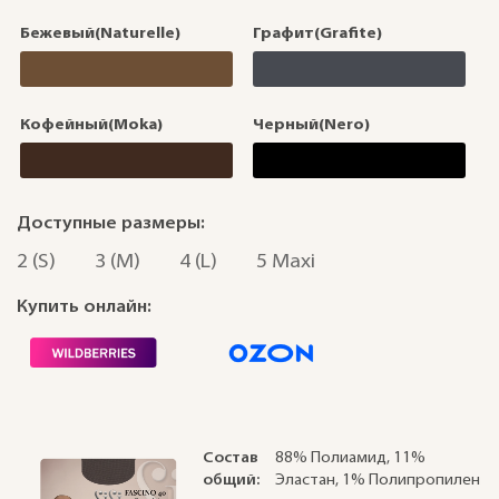
Бежевый(Naturelle)
Графит(Grafite)
Кофейный(Moka)
Черный(Nero)
Доступные размеры:
2 (S)
3 (M)
4 (L)
5 Maxi
Купить онлайн:
Состав
88% Полиамид, 11%
общий:
Эластан, 1% Полипропилен