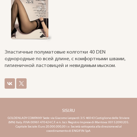
Эластичные полуматовые колготки 40 DEN
однородные по всей длине, с комфортными швами,
гигиеничной ластовицей и невидимым мыском.
SISI.RU
GOLDENLADY COMPANY Sede: via Giacomo Leopardi 3/5 46043 Castiglione delle Stiviere
(MN) Italy. P.IVA 00961470424 C.F. e n. Iscr. Registro Imprese di Mantova: 00152090205.
Capitale Sociale: Euro 20.000.000,00 i.v. Società sottoposta alla direzione ed al
coordinamento di ENGIFIN SpA