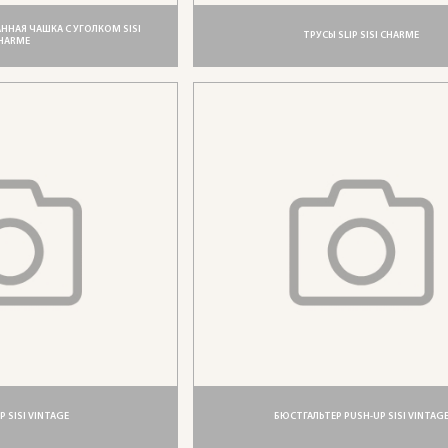
НАЯ ЧАШКА С УГОЛКОМ SISI
ТРУСЫ SLIP SISI CHARME
HARME
P SISI VINTAGE
БЮСТГАЛЬТЕР PUSH-UP SISI VINTAG