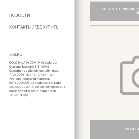
БЮСТГАЛЬТЕР ФОРМОВАН
C
НОВОСТИ
КОНТАКТЫ / ГДЕ КУПИТЬ
SISI.RU
GOLDENLADY COMPANY Sede: via
Giacomo Leopardi 3/5 46043
Castiglione delle Stiviere (MN) Italy.
P.IVA 00961470424 C.F. e n. Iscr.
Registro Imprese di Mantova:
00152090205. Capitale Sociale: Euro
20.000.000,00 i.v. Società sottoposta alla
direzione ed al coordinamento di
ENGIFIN SpA
ТРУСЫ SLI